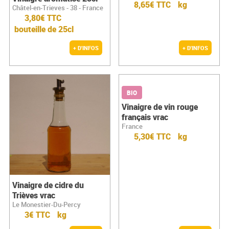
8,65€ TTC
kg
Châtel-en-Trieves - 38 - France
3,80€ TTC
bouteille de 25cl
+ D'INFOS
+ D'INFOS
BIO
Vinaigre de vin rouge
français vrac
France
5,30€ TTC
kg
Vinaigre de cidre du
Trièves vrac
Le Monestier-Du-Percy
3€ TTC
kg