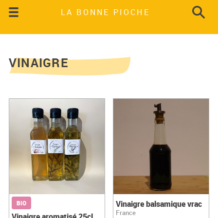
LA BONNE PIOCHE
VINAIGRE
Vinaigre balsamique vrac
BIO
France
Vinaigre aromatisé 25cl