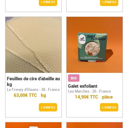
+ D'INFOS
+ D'INFOS
Feuilles de cire d'abeille au
BIO
kg
Galet exfoliant
Le Freney d'Oisans - 38 - France
Les Marches - 26 - France
63,00€ TTC
kg
14,90€ TTC
pièce
+ D'INFOS
+ D'INFOS