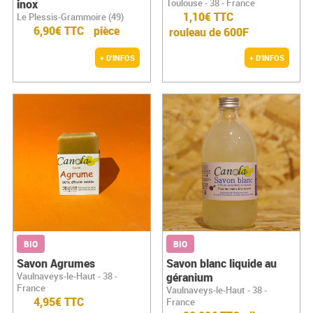
inox
Toulouse - 38 - France
1,10€ TTC
Le Plessis-Grammoire (49)
6,90€ TTC
pièce
rouleau de 600F
+ D'INFOS
+ D'INFOS
BIO
BIO
Savon Agrumes
Savon blanc liquide au
Vaulnaveys-le-Haut - 38 -
géranium
France
Vaulnaveys-le-Haut - 38 -
4,95€ TTC
France