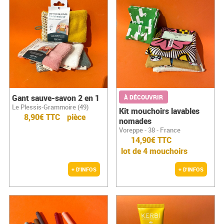
Gant sauve-savon 2 en 1
À DÉCOUVRIR
Le Plessis-Grammoire (49)
Kit mouchoirs lavables
8,90€ TTC
pièce
nomades
Voreppe - 38 - France
14,90€ TTC
lot de 4 mouchoirs
+ D'INFOS
+ D'INFOS