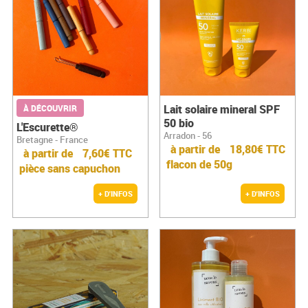
Lait solaire mineral SPF
À DÉCOUVRIR
50 bio
L'Escurette®
Arradon - 56
Bretagne - France
à partir de
18,80€ TTC
à partir de
7,60€ TTC
flacon de 50g
pièce sans capuchon
+ D'INFOS
+ D'INFOS