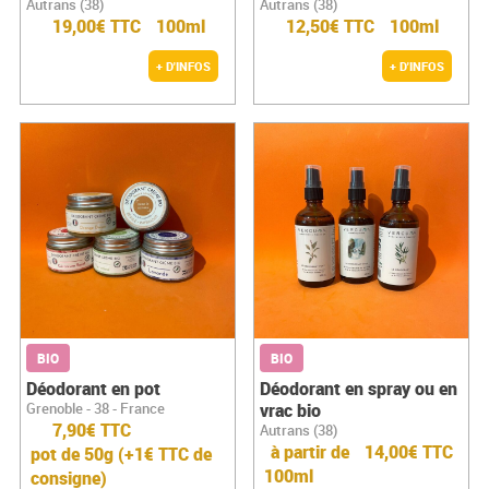
Autrans (38)
Autrans (38)
19,00€ TTC
100ml
12,50€ TTC
100ml
+ D'INFOS
+ D'INFOS
BIO
BIO
Déodorant en pot
Déodorant en spray ou en
Grenoble - 38 - France
vrac bio
7,90€ TTC
Autrans (38)
à partir de
14,00€ TTC
pot de 50g (+1€ TTC de
100ml
consigne)