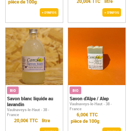
20,00€ TTC
litre
pièce de 100g
+ D'INFOS
+ D'INFOS
BIO
BIO
Savon blanc liquide au
Savon d'Alpe / Alep
lavandin
Vaulnaveys-le-Haut - 38 -
France
Vaulnaveys-le-Haut - 38 -
6,00€ TTC
France
20,00€ TTC
litre
pièce de 100g