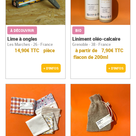
À DÉCOUVRIR
BIO
Lime à ongles
Liniment oléo-calcaire
Les Marches - 26 - France
Grenoble - 38 - France
14,90€ TTC
pièce
à partir de
7,90€ TTC
flacon de 200ml
+ D'INFOS
+ D'INFOS