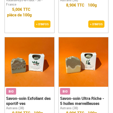
France
8,90€ TTC
100g
5,00€ TTC
pièce de 100g
+ D'INFOS
+ D'INFOS
BIO
BIO
Savon-soin Exfoliant des
Savon-soin Ultra Riche -
sportif·ves
5 huiles merveilleuses
Autrans (38)
Autrans (38)
9,50€ TTC
100g
8,90€ TTC
100g