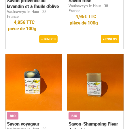
Savon provence au
Savon rose
lavandin et à l'huile d'olive
Vaulnaveys-le-Haut - 38 -
France
Vaulnaveys-le-Haut - 38 -
4,95€ TTC
France
4,95€ TTC
pièce de 100g
pièce de 100g
+ D'INFOS
+ D'INFOS
BIO
BIO
Savon voyageur
Savon-Shampoing Fleur
Vaulnaveys-le-Haut - 38 -