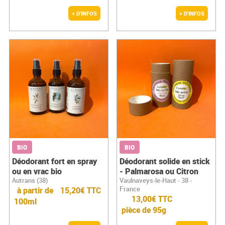
+ D'INFOS
+ D'INFOS
BIO
BIO
Déodorant fort en spray
Déodorant solide en stick
ou en vrac bio
- Palmarosa ou Citron
Autrans (38)
Vaulnaveys-le-Haut - 38 -
France
à partir de
15,20€ TTC
13,00€ TTC
100ml
pièce de 95g