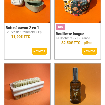
Boîte à savon 2 en 1
BIO
Le Plessis-Grammoire (49)
Bouillotte longue
11,90€ TTC
La Rochette - 73 - France
32,50€ TTC
pièce
+ D'INFOS
+ D'INFOS