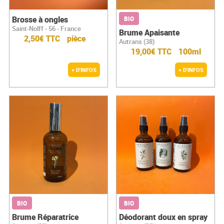
Brosse à ongles
BIO
Saint-Nolff - 56 - France
Brume Apaisante
2,50€ TTC
pièce
Autrans (38)
19,00€ TTC
100ml
+ D'INFOS
+ D'INFOS
BIO
BIO
Brume Réparatrice
Déodorant doux en spray