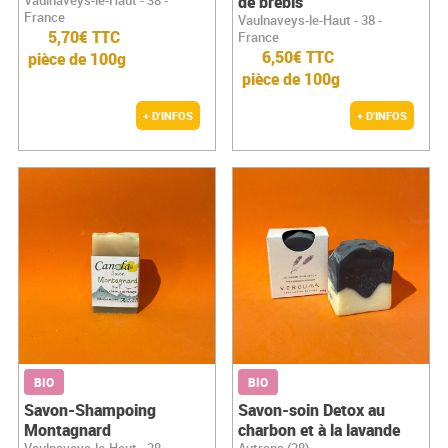
de brebis
France
Vaulnaveys-le-Haut - 38 -
5,70€ TTC
France
6,50€ TTC
pièce de 100g
pièce de 100g
+ D'INFOS
+ D'INFOS
BIO
BIO
Savon-Shampoing
Savon-soin Detox au
Montagnard
charbon et à la lavande
Vaulnaveys-le-Haut - 38 -
Autrans (38)