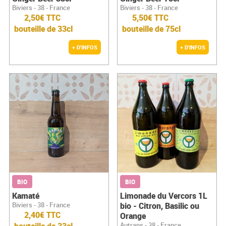
Biviers - 38 - France
Biviers - 38 - France
2,50€ TTC
5,50€ TTC
bouteille de 33cl
bouteille de 75cl
+ D'INFOS
+ D'INFOS
BIO
BIO
Kamaté
Limonade du Vercors 1L
Biviers - 38 - France
bio - Citron, Basilic ou
2,40€ TTC
Orange
Autrans - 38 - France