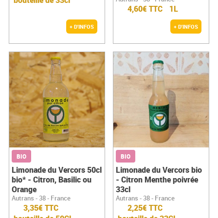
bouteille de 33cl
4,60€ TTC
1L
+ D'INFOS
+ D'INFOS
BIO
BIO
Limonade du Vercors 50cl
Limonade du Vercors bio
bio* - Citron, Basilic ou
- Citron Menthe poivrée
Orange
33cl
Autrans - 38 - France
Autrans - 38 - France
3,35€ TTC
2,25€ TTC